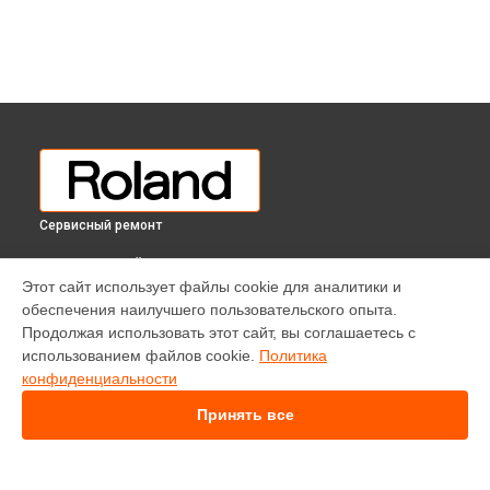
Сервисный ремонт
ВЫБЕРИ СВОЙ ГОРОД
Этот сайт использует файлы cookie для аналитики и
Замена кнопок видеомикшера V-1600HD Roland в
обеспечения наилучшего пользовательского опыта.
Краснодаре
Продолжая использовать этот сайт, вы соглашаетесь с
Замена кнопок видеомикшера V-1600HD Roland в
Ростове-
использованием файлов cookie.
Политика
на-Дону
конфиденциальности
Замена кнопок видеомикшера V-1600HD Roland в
Нижнем
Новгороде
Принять все
Замена кнопок видеомикшера V-1600HD Roland в
Новосибирске
Замена кнопок видеомикшера V-1600HD Roland в