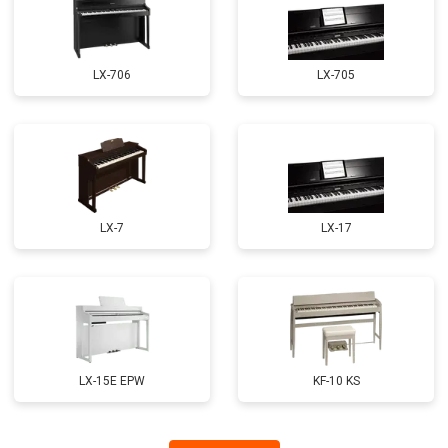
LX-706
LX-705
LX-7
LX-17
LX-15E EPW
KF-10 KS