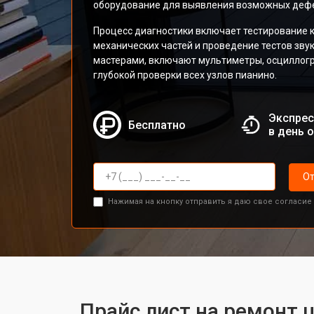
оборудование для выявления возможных дефек
Процесс диагностики включает тестирование 
механических частей и проведение тестов зв
мастерами, включают мультиметры, осциллог
глубокой проверки всех узлов пианино.
Экспрес
Бесплатно
в день 
От
Нажимая на кнопку отправить я даю свое согласие
Прайс лист на ремонт 