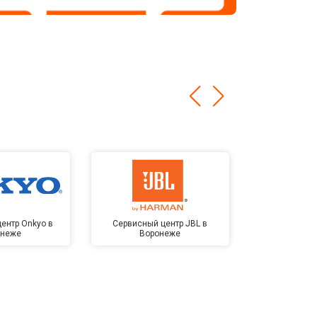
ентр Onkyo в
Сервисный центр JBL в
Сервисный 
онеже
Воронеже
Kardon 