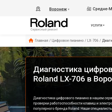
Средне-М
Воронеж
▼
УСЛУГИ
Сервисный ремонт
Главная
/
Цифровое пианино
/
LX-706
/
Диаг
Диагностика цифров
Roland LX-706 в Вор
Диагностика цифрового пианино в нашем серв
проверки работоспособности клавиш и электро
популярного бренда Roland. Наши специалист