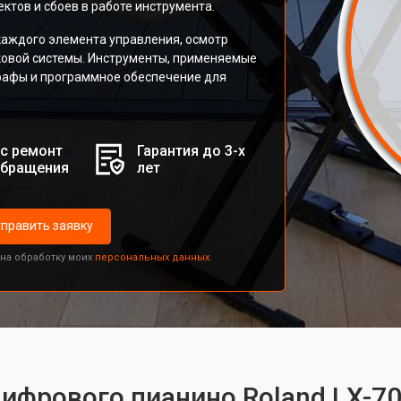
тов и сбоев в работе инструмента.
каждого элемента управления, осмотр
уковой системы. Инструменты, применяемые
рафы и программное обеспечение для
с ремонт
Гарантия до 3-х
обращения
лет
править заявку
 на обработку моих
персональных данных.
цифрового пианино Roland LX-7