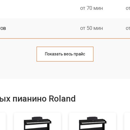
от 70 мин
о
тов
от 50 мин
о
еханизма клавиш
от 50 мин
о
Показать весь прайс
еханизма клавиш
от 50 мин
о
от 70 мин
о
ых пианино Roland
от 40 мин
о
от 70 мин
о